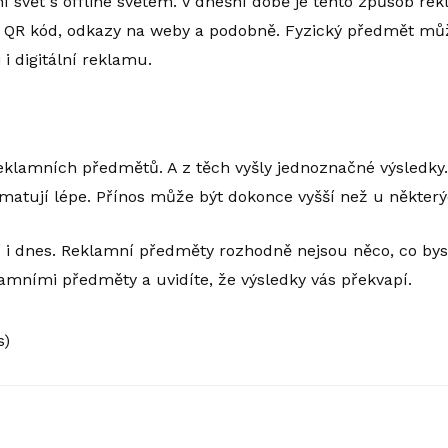
í svět s offline světem. V dnešní době je tento způsob re
t QR kód, odkazy na weby a podobně. Fyzický předmět mů
 digitální reklamu.
klamních předmětů. A z těch vyšly jednoznačné výsledky. 
atují lépe. Přínos může být dokonce vyšší než u některýc
jí i dnes. Reklamní předměty rozhodně nejsou něco, co bys
lamními předměty a uvidíte, že výsledky vás překvapí.
s)