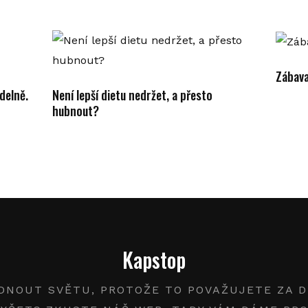
Zábava
delně.
Není lepší dietu nedržet, a přesto
hubnout?
Kapstop
DNOUT SVĚTU, PROTOŽE TO POVAŽUJETE ZA DŮ