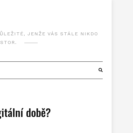
LEŽITÉ, JENŽE VÁS STÁLE NIKDO
OSTOR.
itální době?