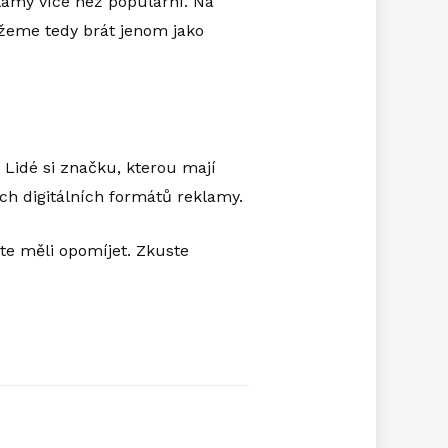
klamy více než populární. Na
žeme tedy brát jenom jako
Lidé si značku, kterou mají
h digitálních formátů reklamy.
te měli opomíjet. Zkuste