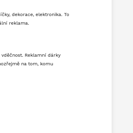
čky, dekorace, elektronika. To
ální reklama.
i vděčnost. Reklamní dárky
amozřejmě na tom, komu