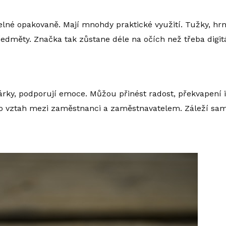
né opakovaně. Mají mnohdy praktické využití. Tužky, hrní
dměty. Značka tak zůstane déle na očích než třeba digit
dárky, podporují emoce. Můžou přinést radost, překvapení 
nebo vztah mezi zaměstnanci a zaměstnavatelem. Záleží s