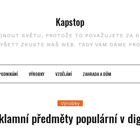
Kapstop
DNOUT SVĚTU, PROTOŽE TO POVAŽUJETE ZA DŮ
LYŠET? ZKUSTE NÁŠ WEB. TADY VÁM DÁME PR
PODNIKÁNÍ
VÝROBKY
VZDĚLÁNÍ
ZAHRADA A DŮM
Výrobky
eklamní předměty populární v dig