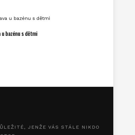
 u bazénu s dětmi
LEŽITÉ, JENŽE VÁS STÁLE NIKDO