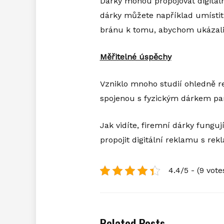
Dárky mohou propojovat digitáln
dárky můžete například umísti
bránu k tomu, abychom ukázali i
Měřitelné úspěchy
Vzniklo mnoho studií ohledně re
spojenou s fyzickým dárkem pam
Jak vidíte, firemní dárky fungu
propojit digitální reklamu s rek
4.4/5 - (9 vote
Related Posts