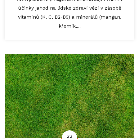
účinky jahod na lidské zdraví vězí v zásobě
vitamínů (K, C, B2-B9) a minerálů (mangan,
křemík,...
22