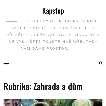
Skip
Kapstop
to
content
CHTĚLI BYSTE NĚCO NABÍDNOUT
SVĚTU, PROTOŽE TO POVAŽUJETE ZA
DŮLEŽITÉ, JENŽE VÁS STÁLE NIKDO NE A
NE VYSLYŠET? ZKUSTE NÁŠ WEB. TADY
VÁM DÁME PROSTOR.
Rubrika:
Zahrada a dům