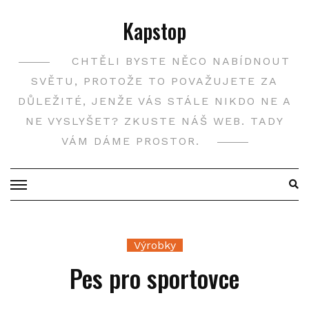
Skip
Kapstop
to
content
CHTĚLI BYSTE NĚCO NABÍDNOUT
SVĚTU, PROTOŽE TO POVAŽUJETE ZA
DŮLEŽITÉ, JENŽE VÁS STÁLE NIKDO NE A
NE VYSLYŠET? ZKUSTE NÁŠ WEB. TADY
VÁM DÁME PROSTOR.
Výrobky
Pes pro sportovce