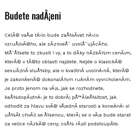
Budete nadÅ¡eni
CelÃ© vaÅ¡e tÄ›lo bude zaÅ¾Ã­vat nÄ›co
vzruÅ¡ivÃ©ho, ale zÃ¡roveÅˆ uvolÅˆujÃ­cÃ­ho.
MÅ¯Å¾ete to zkusit i vy, a to dÃ­ky nÃ­zkÃ½m cenÃ¡m,
kterÃ© v tÃ©to oblasti najdete. Nejde o klasickÃ©
sexuÃ¡lnÃ­ sluÅ¾by, ale o kvalitnÃ­ uvolnÄ›nÃ­, kterÃ©
je zakonÄenÃ© dokonalÃ½m ruÄnÃ­m vyvrcholenÃ­m.
Je proto jenom na vÃ¡s, jak se rozhodnete,
kaÅ¾dopÃ¡dnÄ› je to dobrÃ¡ pÅ™Ã­leÅ¾itost, jak
odhodit za hlavu svÃ© vÅ¡ednÃ­ starosti a koneÄnÄ› si
uÅ¾Ã­t chvÃ­li se Å¾enou, kterÃ¡ se o vÃ¡s bude starat
za velice nÃ­zkÃ© ceny, coÅ¾ rÃ¡di podstoupÃ­te.