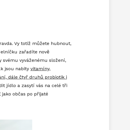
pravda. Vy totiž můžete hubnout,
ídelníčku zařadíte nově
díky svému vyváženému složení,
ak jsou nabity
vitamíny,
í, dále čtyř druhů probiotik i
t jídlo a zasytí vás na celé tři
,
jako občas po přijaté