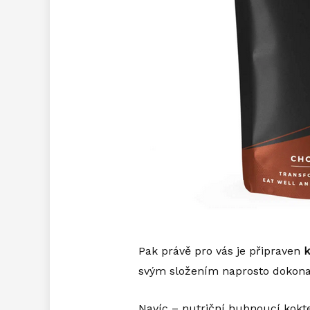
Pak právě pro vás je připraven
k
svým složením naprosto dokona
Navíc – nutriční hubnoucí kokt