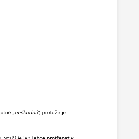
úplně
„neškodná“,
protože je
 Stačí je jen
lehce protřepat v