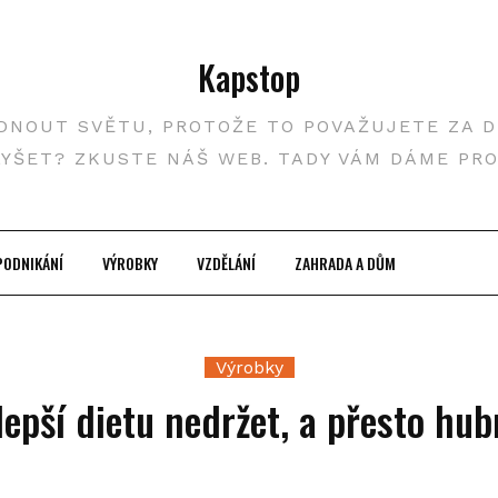
Kapstop
DNOUT SVĚTU, PROTOŽE TO POVAŽUJETE ZA DŮ
LYŠET? ZKUSTE NÁŠ WEB. TADY VÁM DÁME PR
PODNIKÁNÍ
VÝROBKY
VZDĚLÁNÍ
ZAHRADA A DŮM
Výrobky
lepší dietu nedržet, a přesto hu