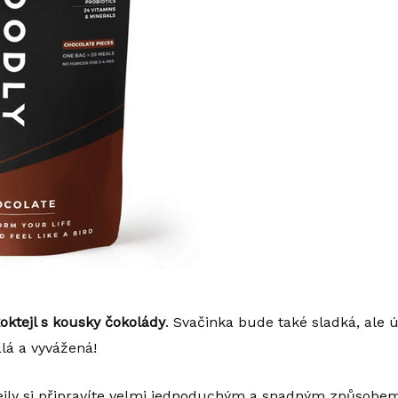
oktejl s kousky čokolády
. Svačinka bude také sladká, ale 
lá a vyvážená!
ejly si připravíte velmi jednoduchým a snadným způsobem.