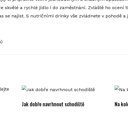
že skvělé a rychlé jídlo i do zaměstnání. Zvláště ho ocení ti
s se najíst. S nutričními drinky vše zvládnete v pohodě a 
s)
Jak dobře navrhnout schodiště
Na ko