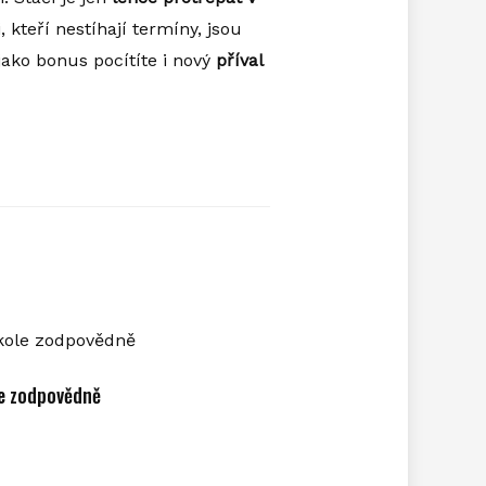
, kteří nestíhají termíny, jsou
jako bonus pocítíte i nový
příval
le zodpovědně