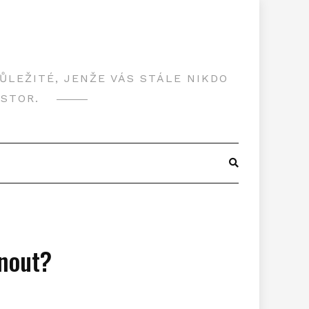
LEŽITÉ, JENŽE VÁS STÁLE NIKDO
OSTOR.
bnout?