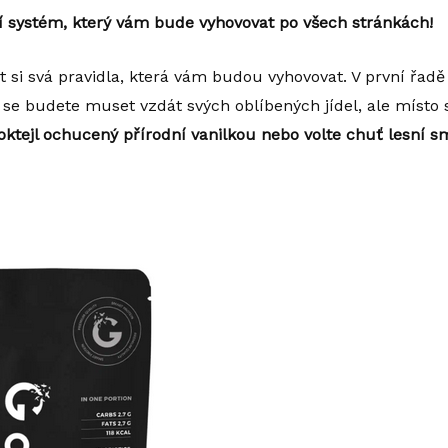
cí systém, který vám bude vyhovovat po všech stránkách!
t si svá pravidla, která vám budou vyhovovat. V první řadě j
e budete muset vzdát svých oblíbených jídel, ale místo s
oktejl ochucený přírodní vanilkou nebo volte chuť lesní s