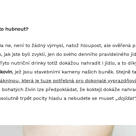
sto hubnout?
 Ba ne, není to žádný výmysl, natož hloupost, ale ověřená 
, jak jste byli zvyklí, jen do svého denního pravidelného j
 Tyto nutriční drinky totiž dokážou nahradit i jídlo, a to 
lkovin
, jež jsou stavebními kameny našich buněk. Stejně t
ákninou, která je tuze potřebná pro dokonalé vyprazdňován
o bohatých živin lze předpokládat, že koktejl dokáže nahradi
absolutně trpět pocity hladu a nebudete se muset
„dojídat“