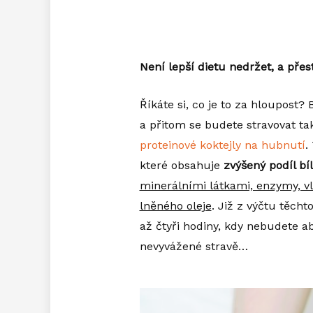
Není lepší dietu nedržet, a pře
Říkáte si, co je to za hloupost?
a přitom se budete stravovat tak
proteinové koktejly na hubnutí
.
které obsahuje
zvýšený podíl bí
minerálními látkami, enzymy, vl
lněného oleje
. Již z výčtu těcht
až čtyři hodiny, kdy nebudete 
nevyvážené stravě…