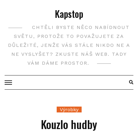
Skip
Kapstop
to
content
CHTĚLI BYSTE NĚCO NABÍDNOUT
SVĚTU, PROTOŽE TO POVAŽUJETE ZA
DŮLEŽITÉ, JENŽE VÁS STÁLE NIKDO NE A
NE VYSLYŠET? ZKUSTE NÁŠ WEB. TADY
VÁM DÁME PROSTOR.
Výrobky
Kouzlo hudby