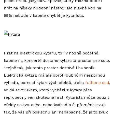
počet hráčů jakýkoliv. Zpěvák, který možná bude i
hrát na nějaký hudební nástroj, ale hlavně kdo na
99% nebude v kapele chybět je kytarista.
Hrát na elektrickou kytaru, to i v hodně početné
kapele na koncertě dostane kytarista prostor pro sólo.
Stejně tak, jak tento prostor dostává i bubeník.
Elektrická kytara má ale oproti bubnům nespornou
výhodu, pomocí kytarových efektů, třeba
fulltone ocd
,
se dá se zvukem, který vychází z kytary přes
reprobedny ven skutečně hrát. Kytarista může použít
efekty na tzv. echo, nebo kvákadlo či přeměnit zvuk
tak, že vás při poslechu ani nenapadne, že je to zvuk