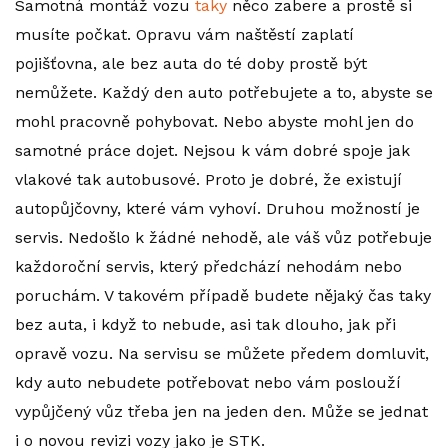
Samotná montáž vozu
taky
něco zabere a prostě si
musíte počkat. Opravu vám naštěstí zaplatí
pojišťovna, ale bez auta do té doby prostě být
nemůžete. Každý den auto potřebujete a to, abyste se
mohl pracovně pohybovat. Nebo abyste mohl jen do
samotné práce dojet. Nejsou k vám dobré spoje jak
vlakové tak autobusové. Proto je dobré, že existují
autopůjčovny, které vám vyhoví.
Druhou možností je
servis. Nedošlo k žádné nehodě, ale váš vůz potřebuje
každoroční servis, který předchází nehodám nebo
poruchám. V takovém případě budete nějaký čas taky
bez auta, i když to nebude, asi tak dlouho, jak při
opravě vozu. Na servisu se můžete předem domluvit,
kdy auto nebudete potřebovat nebo vám poslouží
vypůjčený vůz třeba jen na jeden den. Může se jednat
i o novou revizi vozy jako je STK.