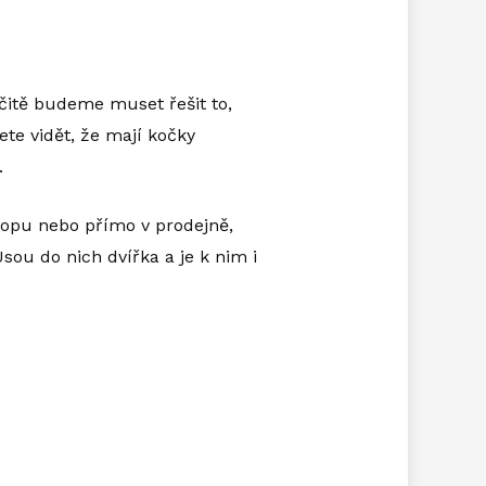
itě budeme muset řešit to,
te vidět, že mají kočky
.
opu nebo přímo v prodejně,
Jsou do nich dvířka a je k nim i