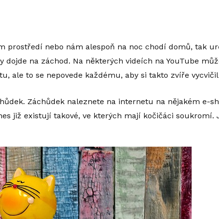
prostředí nebo nám alespoň na noc chodí domů, tak urč
by dojde na záchod. Na některých videích na YouTube může
u, ale to se nepovede každému, aby si takto zvíře vycvičil
hůdek. Záchůdek naleznete na internetu na nějakém e-sh
es již existují takové, ve kterých mají kočičáci soukromí. 