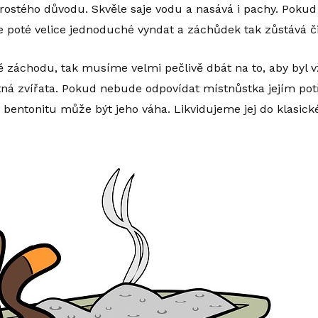
 prostého důvodu. Skvěle saje vodu a nasává i pachy. Pokud
e poté velice jednoduché vyndat a záchůdek tak zůstává či
 záchodu, tak musíme velmi pečlivě dbát na to, aby byl v
totná zvířata. Pokud nebude odpovídat místnůstka jejím pot
bentonitu může být jeho váha. Likvidujeme jej do klasi