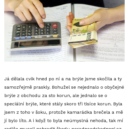
Já dělala cvik hned po ní a na brýle jsme skočila a ty
samozřejmě praskly. Bohužel se nejednalo o obyčejné
brýle z obchodu za sto korun, ale jednalo se o
speciální brýle, které stály skoro tři tisíce korun. Byla
jsem z toho v šoku, protože kamarádka brečela a mě
jí bylo líto. A i když to byla neúmyslná nehoda, tak mí
rodiče museli nahradit škodu
poradnaodskodneni.cz
.