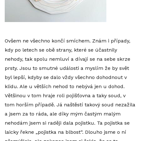
Ovšem ne všechno končí smíchem. Znám i případy,
kdy po letech se obě strany, které se účastnily
nehody, tak spolu nemluví a dívají se na sebe skrze
prsty. Jsou to smutné události a myslím že by svět
byl lepší, kdyby se dalo vždy všechno dohodnout v
klidu. Ale u větších nehod to nebývá jen u dohod.
Většinou v tom hraje roli pojišťovna a taky soud, v
tom horším případě. Já naštěstí takový soud nezažila
a jsem za to ráda, ale díky mým častým malým
nehodám jsem si raději dala pojistku. Ta pojistka se
laicky řekne „pojistka na blbost“. Dlouho jsme o ní