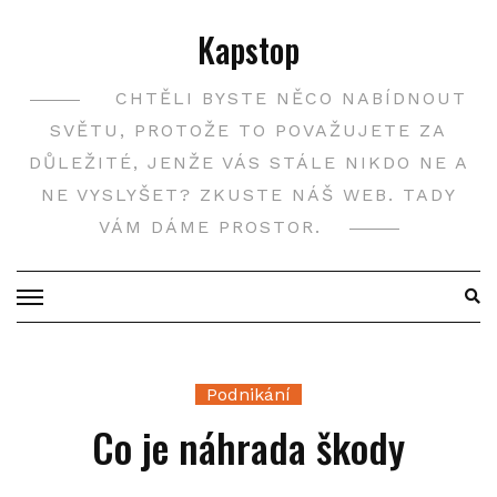
Skip
Kapstop
to
content
CHTĚLI BYSTE NĚCO NABÍDNOUT
SVĚTU, PROTOŽE TO POVAŽUJETE ZA
DŮLEŽITÉ, JENŽE VÁS STÁLE NIKDO NE A
NE VYSLYŠET? ZKUSTE NÁŠ WEB. TADY
VÁM DÁME PROSTOR.
Podnikání
Co je náhrada škody