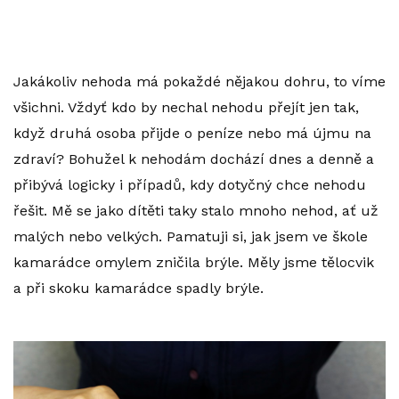
Jakákoliv nehoda má pokaždé nějakou dohru, to víme
všichni. Vždyť kdo by nechal nehodu přejít jen tak,
když druhá osoba přijde o peníze nebo má újmu na
zdraví? Bohužel k nehodám dochází dnes a denně a
přibývá logicky i případů, kdy dotyčný chce nehodu
řešit. Mě se jako dítěti taky stalo mnoho nehod, ať už
malých nebo velkých. Pamatuji si, jak jsem ve škole
kamarádce omylem zničila brýle. Měly jsme tělocvik
a při skoku kamarádce spadly brýle.