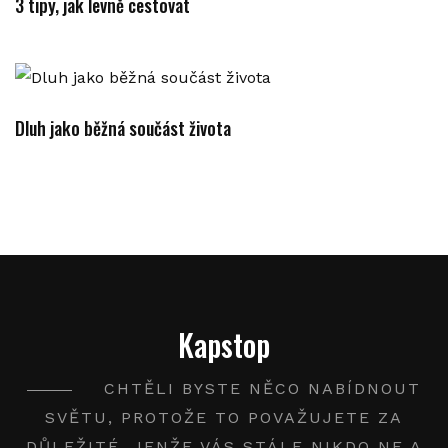
3 tipy, jak levně cestovat
Dluh jako běžná součást života
Kapstop
CHTĚLI BYSTE NĚCO NABÍDNOUT
SVĚTU, PROTOŽE TO POVAŽUJETE ZA
DŮLEŽITÉ, JENŽE VÁS STÁLE NIKDO NE A