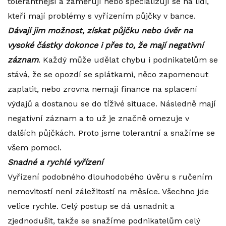
tolerantnější a zaměřují nebo specializují se na lidi,
kteří mají problémy s vyřízením půjčky v bance.
Dávají jim možnost, získat půjčku nebo úvěr na
vysoké částky dokonce i přes to, že mají negativní
záznam
. Každý může udělat chybu i podnikatelům se
stává, že se opozdí se splátkami, něco zapomenout
zaplatit, nebo zrovna nemají finance na splacení
výdajů a dostanou se do tíživé situace. Následně mají
negativní záznam a to už je značně omezuje v
dalších půjčkách. Proto jsme tolerantní a snažíme se
všem pomoci.
Snadné a rychlé vyřízení
Vyřízení podobného dlouhodobého úvěru s ručením
nemovitostí není záležitostí na měsíce. Všechno jde
velice rychle. Celý postup se dá usnadnit a
zjednodušit, takže se snažíme podnikatelům celý