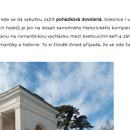
, kde se dá vskutku zažít
pohádková dovolená
. Dokonce i 
ích hotelů je jen na dosah samotného historického komple
ránu na romantickou vycházku mezi kvetoucími keři a zá
antiky a historie. To si člověk ihned připadá, že se zde č