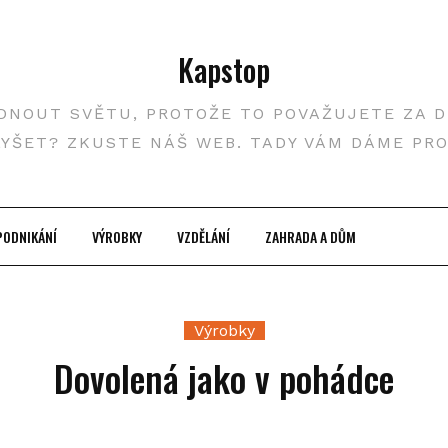
Kapstop
DNOUT SVĚTU, PROTOŽE TO POVAŽUJETE ZA DŮ
LYŠET? ZKUSTE NÁŠ WEB. TADY VÁM DÁME PR
PODNIKÁNÍ
VÝROBKY
VZDĚLÁNÍ
ZAHRADA A DŮM
Výrobky
Dovolená jako v pohádce