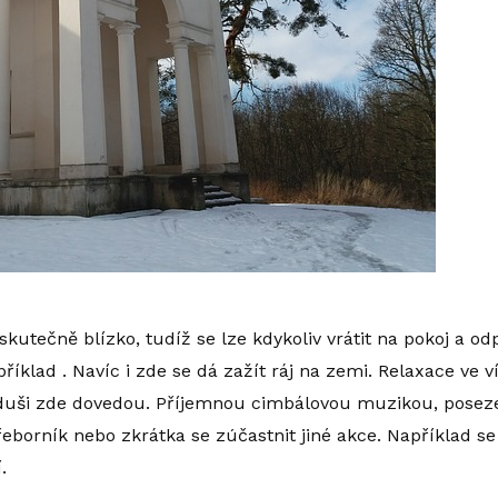
 skutečně blízko, tudíž se lze kdykoliv vrátit na pokoj a od
příklad
. Navíc i zde se dá zažít ráj na zemi. Relaxace ve
 duši zde dovedou. Příjemnou cimbálovou muzikou, posez
řeborník nebo zkrátka se zúčastnit jiné akce. Například se
.