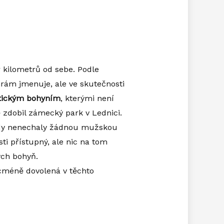
r kilometrů od sebe. Podle
hrám jmenuje, ale ve skutečnosti
ntickým bohyním
, kterými není
ě zdobil zámecký park v Lednici.
nady nenechaly žádnou mužskou
sti přístupný, ale nic na tom
ých bohyň.
icméně dovolená v těchto