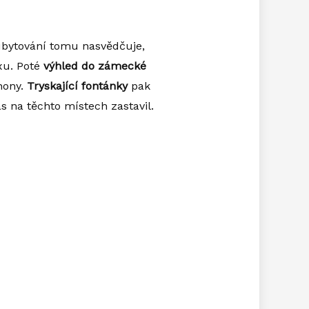
ubytování tomu nasvědčuje,
xu. Poté
výhled do zámecké
hony.
Tryskající fontánky
pak
as na těchto místech zastavil.