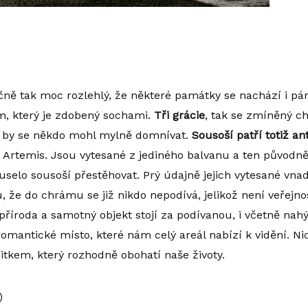
ečně tak moc rozlehlý, že některé památky se nachází i pá
m, který je zdobený sochami.
Tři grácie
, tak se zmíněný c
ak by se někdo mohl mylně domnívat.
Sousoší patří totiž a
 a Artemis. Jsou vytesané z jediného balvanu a ten původn
muselo sousoší přestěhovat. Prý údajně jejich vytesané v
u, že do chrámu se již nikdo nepodívá, jelikož není veřejno
příroda a samotný objekt stojí za podívanou, i včetně nah
omantické místo, které nám celý areál nabízí k vidění. N
tkem, který rozhodně obohatí naše životy.
)