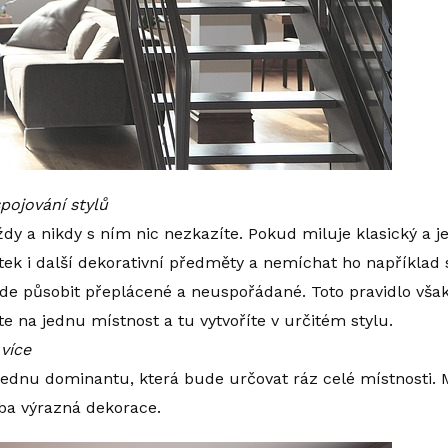
pojování stylů
dy a nikdy s ním nic nezkazíte. Pokud miluje klasický a je
ytek i další dekorativní předměty a nemíchat ho napříkla
ude působit přeplácené a neuspořádané. Toto pravidlo vš
te na jednu místnost a tu vytvoříte v určitém stylu.
více
jednu dominantu, která bude určovat ráz celé místnosti. 
eba výrazná dekorace.