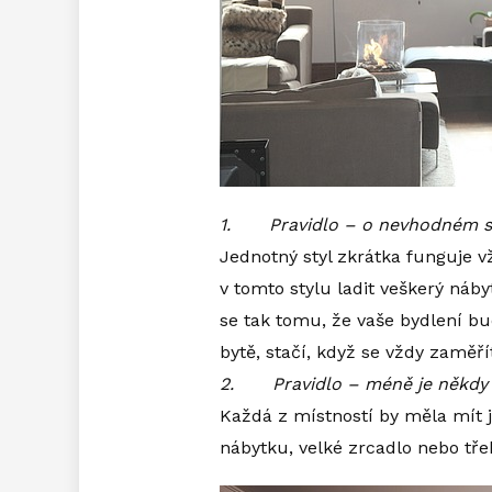
1.
Pravidlo – o nevhodném s
Jednotný styl zkrátka funguje vž
v tomto stylu ladit veškerý náb
se tak tomu, že vaše bydlení b
bytě, stačí, když se vždy zaměří
2.
Pravidlo – méně je někdy 
Každá z místností by měla mít 
nábytku, velké zrcadlo nebo tř