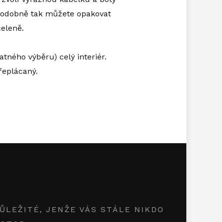
 Podobně tak můžete opakovat
celeně.
ného výběru) celý interiér.
řeplácaný.
LEŽITÉ, JENŽE VÁS STÁLE NIKDO