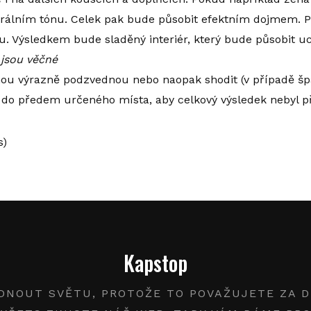
eutrálním tónu. Celek pak bude působit efektním dojmem.
ru. Výsledkem bude sladěný interiér, který bude působit u
 jsou věčné
ou výrazně podzvednou nebo naopak shodit (v případě špat
t do předem určeného místa, aby celkový výsledek nebyl p
s)
Kapstop
DNOUT SVĚTU, PROTOŽE TO POVAŽUJETE ZA DŮ