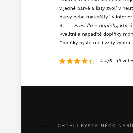
v jedné barvě a šaty zvolí v n
barvy nebo materiály i v interié
4.
Pravidlo – doplňky, které
Kvalitní a nápadité doplňky moh
Doplňky byste měli vždy vybíra
4.4/5 - (8 vote
CHTĚLI BYSTE NĚCO NABÍ