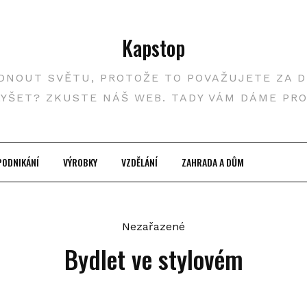
Kapstop
DNOUT SVĚTU, PROTOŽE TO POVAŽUJETE ZA DŮ
LYŠET? ZKUSTE NÁŠ WEB. TADY VÁM DÁME PR
PODNIKÁNÍ
VÝROBKY
VZDĚLÁNÍ
ZAHRADA A DŮM
Nezařazené
Bydlet ve stylovém