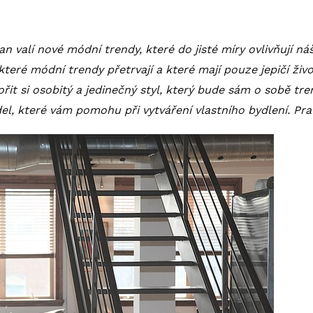
 valí nové módní trendy, které do jisté míry ovlivňují náš 
 které módní trendy přetrvají a které mají pouze jepičí ž
it si osobitý a jedinečný styl, který bude sám o sobě tre
del, které vám pomohu při vytváření vlastního
bydlení
. Pra