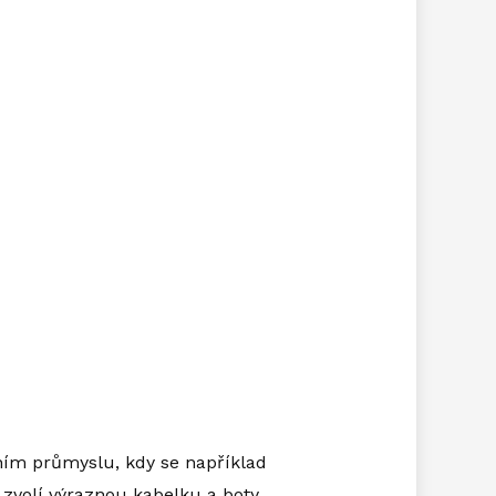
ním průmyslu, kdy se například
 zvolí výraznou kabelku a boty