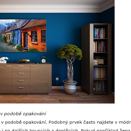
t v podobě opakování
 i v podobě opakování. Podobný prvek často najdete v mód
 i na dalších kouscích a doplňcích. Pokud například žena