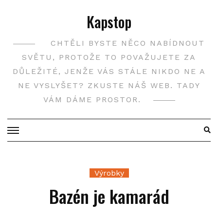
Skip
Kapstop
to
content
CHTĚLI BYSTE NĚCO NABÍDNOUT
SVĚTU, PROTOŽE TO POVAŽUJETE ZA
DŮLEŽITÉ, JENŽE VÁS STÁLE NIKDO NE A
NE VYSLYŠET? ZKUSTE NÁŠ WEB. TADY
VÁM DÁME PROSTOR.
Výrobky
Bazén je kamarád