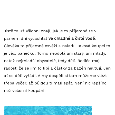
Jistě to už všichni znají, jak je to příjemné se v
parném dni vycachtat
ve chladné a čisté vodě
.
Člověka to příjemně osvěží a naladí. Taková koupel to
je věc, panečku. Tomu neodolá ani starý, ani mladý,
natož nejmladší obyvatelé, tedy děti. Rodiče mají
radost, že se jim to líbí a částky za bazén nelitují. Jen
ať se děti vyřádí. A my dospělí si tam můžeme vlézt
třeba večer, až půjdou ti malí spát. Není nic lepšího
než večerní koupání.