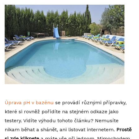
Úprava pH v bazénu
se provádí různými přípravky,
které si rovněž pořídíte na stejném odkaze jako
testery. Vidíte výhodu tohoto článku? Nemusíte
nikam běhat a shánět, ani listovat internetem.
Prostě
si zde kliknete
a máte vše při jednom. Mimochodem,