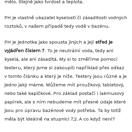
mělo. Stejně jako tvrdost a teplota.
PH je vlastně ukazatel kyselosti či zásaditosti vodných
roztoků, v našem případě tedy vodě v bazénu.
PH je jednotka jako spousta jiných a její
střed je
vyjádřen číslem 7
. To je neutrální voda, tedy ani
kyselá, ale ani zásaditá. My si to změříme pomocí
testeru, který jsme si zakoupili například přes odkaz
v tomto článku a který je níže. Testery jsou různé a je
jedno jaký máme. Můžeme mít proužkový, tabletový,
nebo také kapičkové. Pro základ postačí i lakmusový
papírek, ale s ním nebudeme mít přesné údaje které
jsou pro úpravu bazénové vody potřeba. Ta by totiž
měla být ideálně na stupnici 7,2. A co když není?