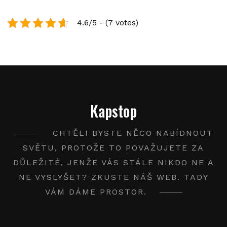
4.6/5 - (7 votes)
Kapstop
CHTĚLI BYSTE NĚCO NABÍDNOUT
SVĚTU, PROTOŽE TO POVAŽUJETE ZA
DŮLEŽITÉ, JENŽE VÁS STÁLE NIKDO NE A
NE VYSLYŠET? ZKUSTE NÁŠ WEB. TADY
VÁM DÁME PROSTOR.