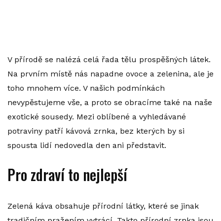
V přírodě se nalézá celá řada tělu prospěšných látek.
Na prvním místě nás napadne ovoce a zelenina, ale je
toho mnohem více. V našich podmínkách
nevypěstujeme vše, a proto se obracíme také na naše
exotické sousedy. Mezi oblíbené a vyhledávané
potraviny patří kávová zrnka, bez kterých by si
spousta lidí nedovedla den ani představit.
Pro zdraví to nejlepší
Zelená káva
obsahuje přírodní látky, které se jinak
tradičním pražením vytrácí. Takto přírodní zrnka jsou