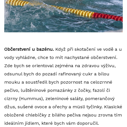
Občerstvení u bazénu.
Když při skotačení ve vodě a u
vody vyhládne, chce to mít nachystané občerstvení.
Zde bych se orientoval zejména na zdravou výživu,
odsunul bych do pozadí rafinovaný cukr a bílou
mouku a soustředil bych pozornost na celozrnné
pečivo, luštěninové pomazánky z čočky, fazolí či
cizrny (Hummus), zeleninové saláty, pomerančový
džus, sušené ovoce a ořechy a müsli tyčinky. Klasické
obložené chlebíčky z bílého pečiva nejsou zrovna tím
ideálním jídlem, které bych vám doporučil.