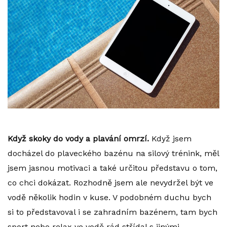
Když skoky do vody a plavání omrzí.
Když jsem
docházel do plaveckého bazénu na silový trénink, měl
jsem jasnou motivaci a také určitou představu o tom,
co chci dokázat. Rozhodně jsem ale nevydržel být ve
vodě několik hodin v kuse. V podobném duchu bych
si to představoval i se zahradním bazénem, tam bych
sport nebo relax ve vodě rád střídal s jinými