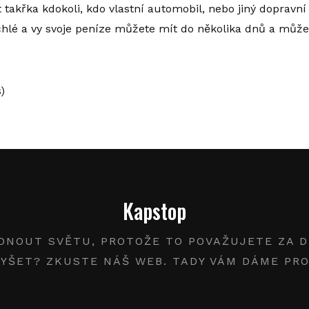
takřka kdokoli, kdo vlastní automobil, nebo jiný dopravní
chlé a vy svoje peníze můžete mít do několika dnů a může
.
)
Kapstop
DNOUT SVĚTU, PROTOŽE TO POVAŽUJETE ZA DŮ
LYŠET? ZKUSTE NÁŠ WEB. TADY VÁM DÁME PR