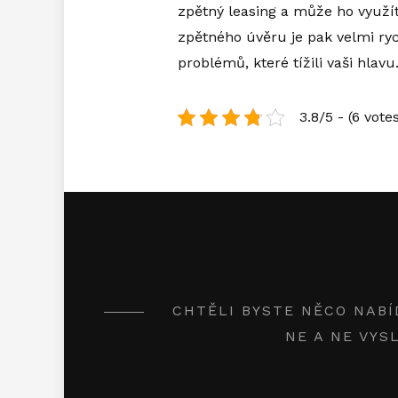
zpětný leasing a může ho využít 
zpětného úvěru je pak velmi ry
problémů, které tížili vaši hlavu
3.8/5 - (6 votes
CHTĚLI BYSTE NĚCO NABÍ
NE A NE VYS