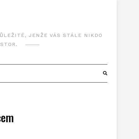
LEŽITÉ, JENŽE VÁS STÁLE NIKDO
OSTOR.
ěcem