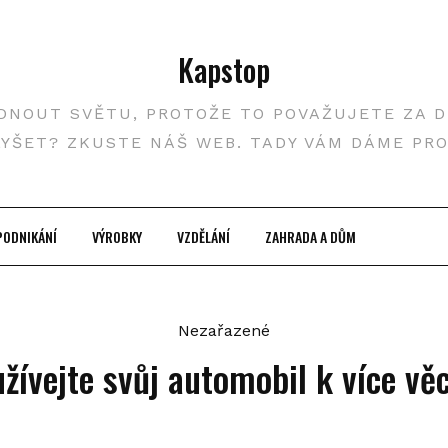
Kapstop
DNOUT SVĚTU, PROTOŽE TO POVAŽUJETE ZA DŮ
LYŠET? ZKUSTE NÁŠ WEB. TADY VÁM DÁME PR
PODNIKÁNÍ
VÝROBKY
VZDĚLÁNÍ
ZAHRADA A DŮM
Nezařazené
žívejte svůj automobil k více v