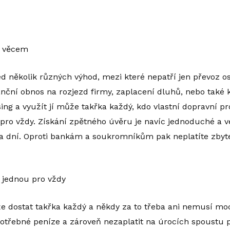
e věcem
d několik různých výhod, mezi které nepatří jen převoz o
nční obnos na rozjezd firmy, zaplacení dluhů, nebo také
sing
a využít jí může takřka každý, kdo vlastní dopravní pr
 pro vždy. Získání zpětného úvěru je navíc jednoduché a 
ka dní. Oproti bankám a soukromníkům pak neplatíte zby
 jednou pro vždy
 dostat takřka každý a někdy za to třeba ani nemusí moct
 potřebné peníze a zároveň nezaplatit na úrocích spoust