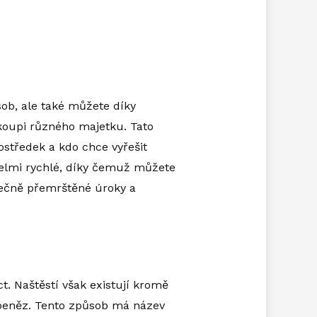
sob, ale také můžete díky
 koupi různého majetku. Tato
ostředek a kdo chce vyřešit
velmi rychlé, díky čemuž můžete
tečně přemrštěné úroky a
. Naštěstí však existují kromě
u peněz. Tento způsob má název