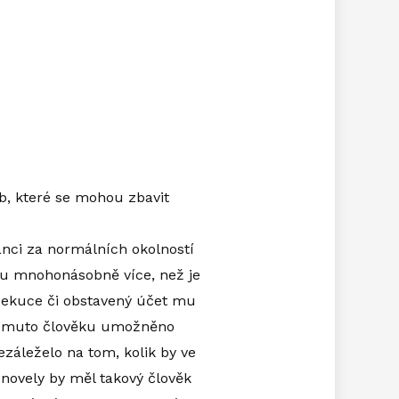
b, které se mohou zbavit
šanci za normálních okolností
tou mnohonásobně více, než je
Exekuce či obstavený účet mu
o tomuto člověku umožněno
ezáleželo na tom, kolik by ve
 novely by měl takový člověk