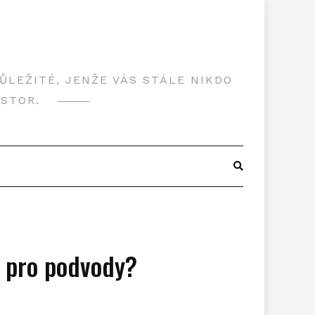
LEŽITÉ, JENŽE VÁS STÁLE NIKDO
OSTOR.
r pro podvody?