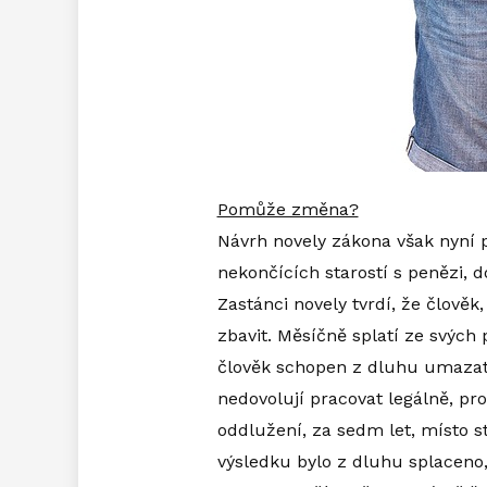
Pomůže změna?
Návrh novely zákona však nyní p
nekončících starostí s penězi, do
Zastánci novely tvrdí, že člověk
zbavit. Měsíčně splatí ze svých
člověk schopen z dluhu umazat. 
nedovolují pracovat legálně, pr
oddlužení, za sedm let, místo st
výsledku bylo z dluhu splaceno, 