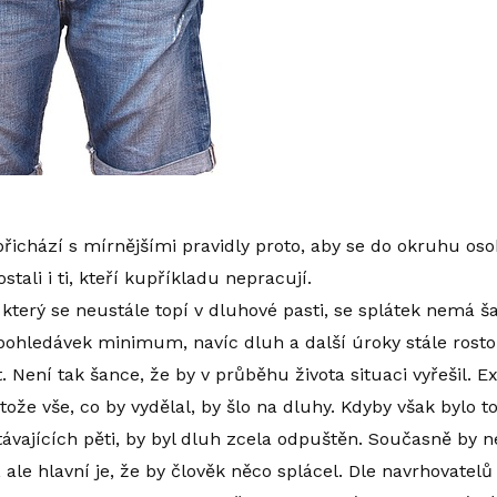
řichází s mírnějšími pravidly proto, aby se do okruhu oso
stali i ti, kteří kupříkladu nepracují.
, který se neustále topí v dluhové pasti, se splátek nemá 
 pohledávek minimum, navíc dluh a další úroky stále ros
Není tak šance, že by v průběhu života situaci vyřešil. 
otože vše, co by vydělal, by šlo na dluhy. Kdyby však byl
ávajících pěti, by byl dluh zcela odpuštěn. Současně by n
ale hlavní je, že by člověk něco splácel. Dle navrhovatelů