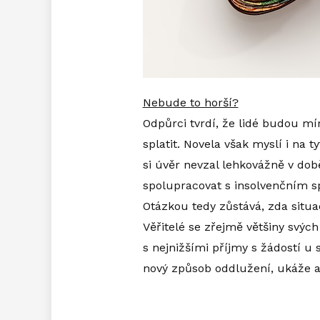
Nebude to horší?
Odpůrci tvrdí, že lidé budou mír
splatit. Novela však myslí i na 
si úvěr nevzal lehkovážně v době
spolupracovat s insolvenčním 
Otázkou tedy zůstává, zda situ
Věřitelé se zřejmě většiny svýc
s nejnižšími příjmy s žádostí u 
nový způsob oddlužení, ukáže a