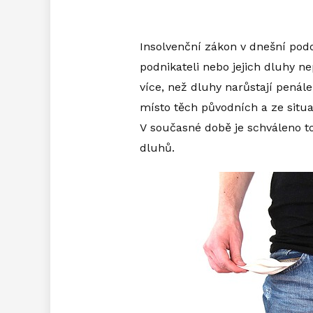
Insolvenční zákon v dnešní pod
podnikateli nebo jejich dluhy ne
více, než dluhy narůstají penál
místo těch původních a ze situ
V současné době je schváleno to
dluhů.