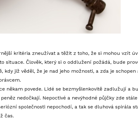
nější kritéria zneužívat a těžit z toho, že si mohou vzít ú
tyto situace. Člověk, který si o oddlužení požádá, bude prov
, kdy již věděl, že je nad jeho možnosti, a zda je schope
správcem.
ace někam povede. Lidé se bezmyšlenkovitě zadlužují a bu
h peněz nedočkají. Nepoctivé a nevýhodné půjčky zde stále
seriózní společnosti nepochodí, a tak se dluhová spirála s
ž čas.