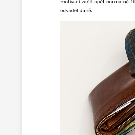
motivaci začít opět normálně žit
odváděl daně.