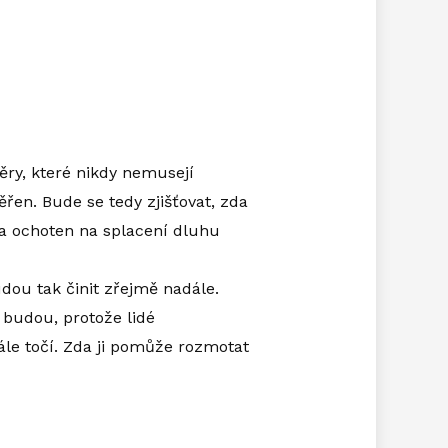
věry, které nikdy nemusejí
ěřen. Bude se tedy zjišťovat, zda
n a ochoten na splacení dluhu
dou tak činit zřejmě nadále.
 budou, protože lidé
tále točí. Zda ji pomůže rozmotat