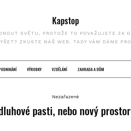
Kapstop
DNOUT SVĚTU, PROTOŽE TO POVAŽUJETE ZA DŮ
LYŠET? ZKUSTE NÁŠ WEB. TADY VÁM DÁME PR
PODNIKÁNÍ
VÝROBKY
VZDĚLÁNÍ
ZAHRADA A DŮM
Nezařazené
dluhové pasti, nebo nový prosto