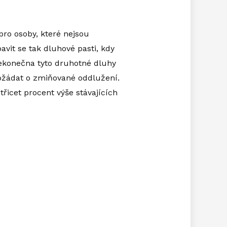
ro osoby, které nejsou
avit se tak dluhové pasti, kdy
 nekonečna tyto druhotné dluhy
požádat o zmiňované oddlužení.
řicet procent výše stávajících