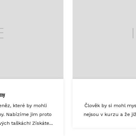
rmy
eněz, které by mohli
Člověk by si mohl mysl
my. Nabízíme jim proto
nejsou v kurzu a že ji
ých taškách! Získáte...