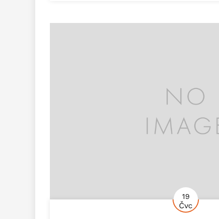
19
Čvc