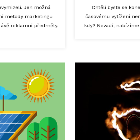
evymizeli. Jen možná
Chtěli byste se kon
ční metody marketingu
časovému vytížení ne
právě reklamní předměty.
kdy? Nevadí, nabízíme 