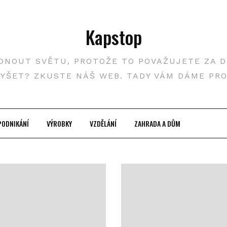
Kapstop
DNOUT SVĚTU, PROTOŽE TO POVAŽUJETE ZA DŮ
LYŠET? ZKUSTE NÁŠ WEB. TADY VÁM DÁME PR
PODNIKÁNÍ
VÝROBKY
VZDĚLÁNÍ
ZAHRADA A DŮM