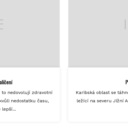
alíčení
P
í to nedovolují zdravotní
Karibská oblast se táhn
 kvůli nedostatku času,
ležící na severu Jižní 
lepší...