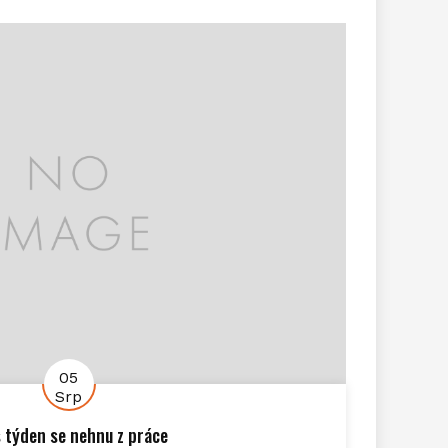
05
Srp
 týden se nehnu z práce