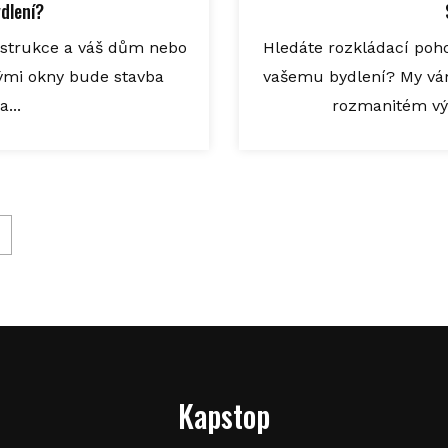
dlení?
onstrukce a váš dům nebo
Hledáte rozkládací poho
vými okny bude stavba
vašemu bydlení? My vám
...
rozmanitém výbě
Kapstop