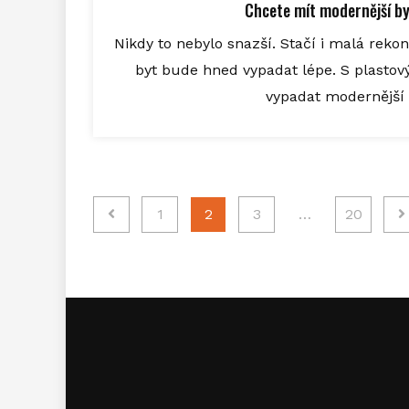
Chcete mít modernější by
Nikdy to nebylo snazší. Stačí i malá rek
byt bude hned vypadat lépe. S plasto
vypadat modernější a
Stránkování
1
2
3
…
20
příspěvků