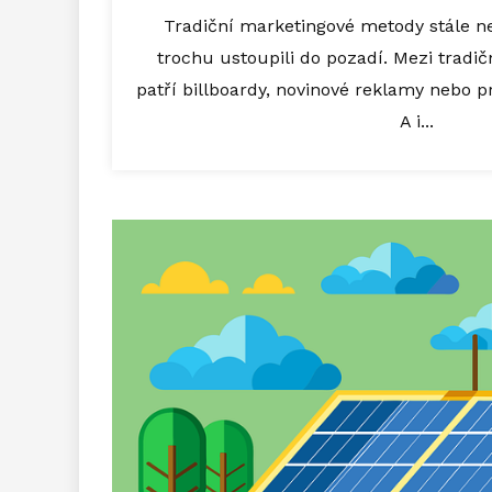
Tradiční marketingové metody stále n
trochu ustoupili do pozadí. Mezi tradi
patří billboardy, novinové reklamy nebo 
A i...