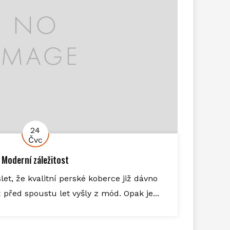
24
Čvc
Moderní záležitost
et, že kvalitní perské koberce již dávno
ž před spoustu let vyšly z mód. Opak je...