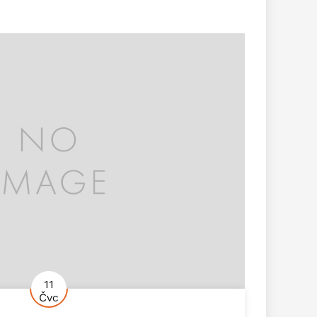
11
Čvc