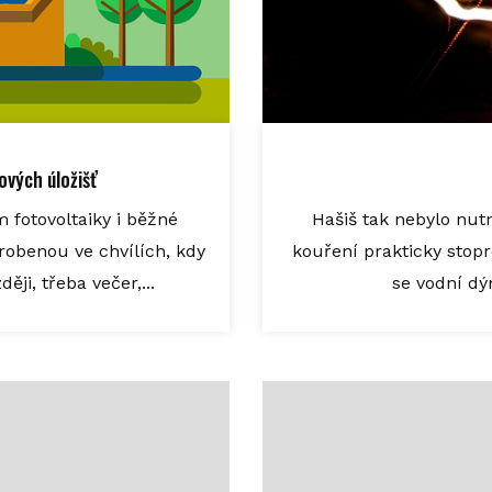
ových úložišť
 fotovoltaiky i běžné
Hašiš tak nebylo nut
robenou ve chvílích, kdy
kouření prakticky stopro
ěji, třeba večer,...
se vodní dý