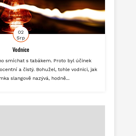
02
Srp
Vodnice
no smíchat s tabákem. Proto byl účinek
centní a čistý. Bohužel, tohle vodnici, jak
mka slangově nazývá, hodně...