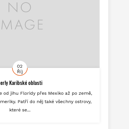
02
Říj
erly Karibské oblasti
e od jihu Floridy přes Mexiko až po země,
Ameriky. Patří do něj také všechny ostrovy,
které se...