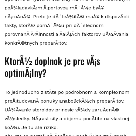
poÅ¾iadavkÃ¡m Å¡portovca mÃ´Å¾e byÅ¥
nÃ¡roÄnÃ©. Preto je dÃ´leÅ¾itÃ© maÅ¥ k dispozÃ­cii
fakty, ktorÃ© pomÃ´Å¾u pri dÃ´slednom
porovnanÃ­ ÃºÄinnosti a ÄalÅ¡Ã­ch faktorov uÅ¾Ã­vania
konkrÃ©tnych preparÃ¡tov.
KtorÃ½ doplnok je pre vÃ¡s
optimÃ¡lny?
To jednoducho zistÃ­te po podrobnom a komplexnom
preÅ¡tudovanÃ­ ponuky anabolickÃ½ch preparÃ¡tov.
UÅ¾Ã­vanie steroidov prinesie vÅ¾dy zaruÄenÃ©
vÃ½sledky. NÃ¡rast sily a objemu pocÃ­tite na vlastnej
koÅ¾i. Je tu ale riziko.