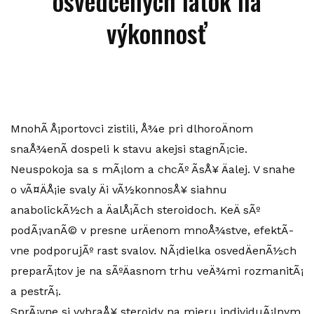
osvedčených látok na
výkonnosť
MnohÃ­ Å¡portovci zistili, Å¾e pri dlhoroÄnom
snaÅ¾enÃ­ dospeli k stavu akejsi stagnÃ¡cie.
Neuspokoja sa s mÃ¡lom a chcÃº Ã­sÅ¥ Äalej. V snahe
o vÃ¤ÄÅ¡ie svaly Äi vÃ½konnosÅ¥ siahnu
anabolickÃ½ch a ÄalÅ¡Ã­ch steroidoch. KeÄ sÃº
podÃ¡vanÃ© v presne urÄenom mnoÅ¾stve, efektÃ­
vne podporujÃº rast svalov. NÃ¡dielka osvedÄenÃ½ch
preparÃ¡tov je na sÃºÄasnom trhu veÄ¾mi rozmanitÃ¡
a pestrÃ¡.
SprÃ¡vne si vybraÅ¥ steroidy na mieru individuÃ¡lnym