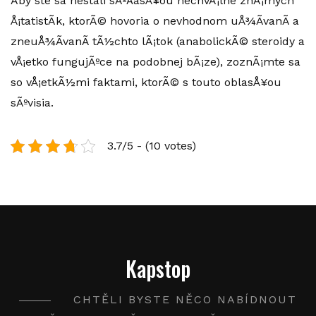
Aby ste sa nestali sÃºÄasÅ¥ou nechvÃ¡lne znÃ¡mych
Å¡tatistÃ­k, ktorÃ© hovoria o nevhodnom uÅ¾Ã­vanÃ­ a
zneuÅ¾Ã­vanÃ­ tÃ½chto lÃ¡tok (
anabolickÃ© steroidy
a
vÅ¡etko fungujÃºce na podobnej bÃ¡ze), zoznÃ¡mte sa
so vÅ¡etkÃ½mi faktami, ktorÃ© s touto oblasÅ¥ou
sÃºvisia.
3.7/5 - (10 votes)
Kapstop
CHTĚLI BYSTE NĚCO NABÍDNOUT