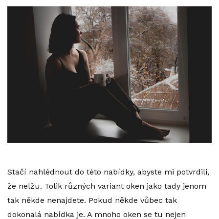
Stačí nahlédnout do této nabídky, abyste mi potvrdili,
že nelžu. Tolik různých variant oken jako tady jenom
tak někde nenajdete. Pokud někde vůbec tak
dokonalá nabídka je. A mnoho oken se tu nejen