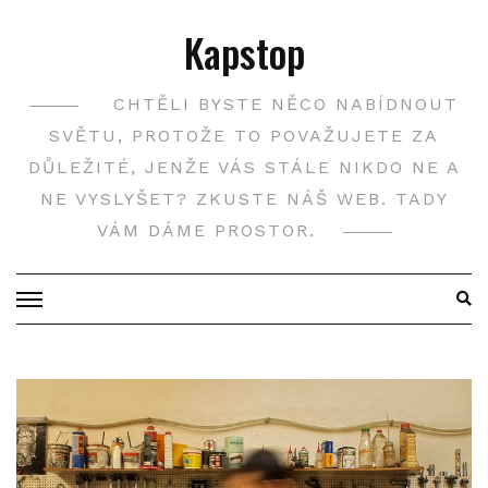
Skip
Kapstop
to
content
CHTĚLI BYSTE NĚCO NABÍDNOUT
SVĚTU, PROTOŽE TO POVAŽUJETE ZA
DŮLEŽITÉ, JENŽE VÁS STÁLE NIKDO NE A
NE VYSLYŠET? ZKUSTE NÁŠ WEB. TADY
VÁM DÁME PROSTOR.