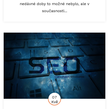
nedávné doby to možné nebylo, ale v
současnosti...
07
Kvě