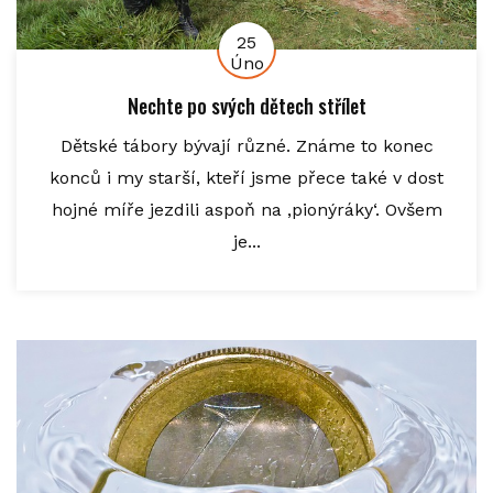
25
Úno
Nechte po svých dětech střílet
Dětské tábory bývají různé. Známe to konec
konců i my starší, kteří jsme přece také v dost
hojné míře jezdili aspoň na ‚pionýráky‘. Ovšem
je...