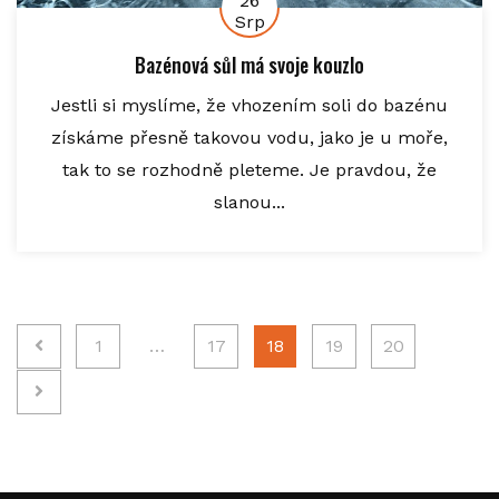
26
Srp
Bazénová sůl má svoje kouzlo
Jestli si myslíme, že vhozením soli do bazénu
získáme přesně takovou vodu, jako je u moře,
tak to se rozhodně pleteme. Je pravdou, že
slanou...
Stránkování
1
…
17
18
19
20
příspěvků