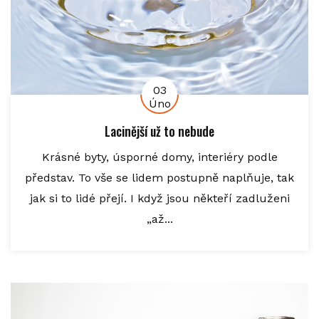
03
Úno
Lacinější už to nebude
Krásné byty, úsporné domy, interiéry podle
představ. To vše se lidem postupně naplňuje, tak
jak si to lidé přejí. I když jsou někteří zadluženi
„až...